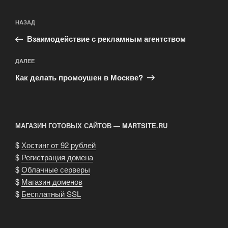
Навигация
Предыдущая
НАЗАД
по
запись:
записям
Взаимодействие с рекламным агентством
Следующая
ДАЛЕЕ
запись
Как делать промоушен в Москве?
МАГАЗИН ГОТОВЫХ САЙТОВ — MARTSITE.RU
$
Хостинг от 92 рублей
$
Регистрация домена
$
Облачные серверы
$
Магазин доменов
$
Бесплатный SSL