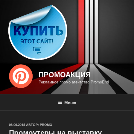
Перейти
к
содержимому
ПРОМОАКЦИЯ
Рекламное промо агентство PromoEnd
Меню
ОПУБЛИКОВАНО
08.06.2015
АВТОР:
PROMO
Промоутеры на выставку,